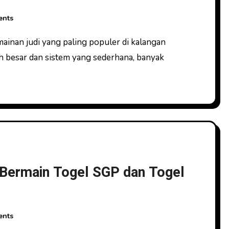
ents
ah besar dan sistem yang sederhana, banyak
 Bermain Togel SGP dan Togel
ents