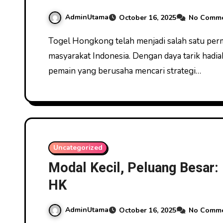
AdminUtama
October 16, 2025
No Comm
Togel Hongkong telah menjadi salah satu permainan judi yang paling populer di kalangan
masyarakat Indonesia. Dengan daya tarik hadi
pemain yang berusaha mencari strategi…
Uncategorized
Modal Kecil, Peluang Besar:
HK
AdminUtama
October 16, 2025
No Comm