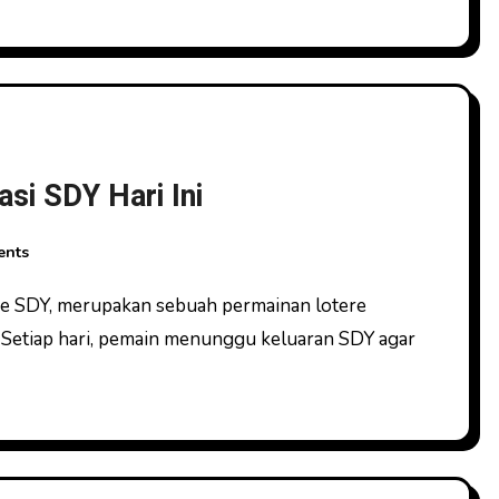
asi SDY Hari Ini
ents
i. Setiap hari, pemain menunggu keluaran SDY agar