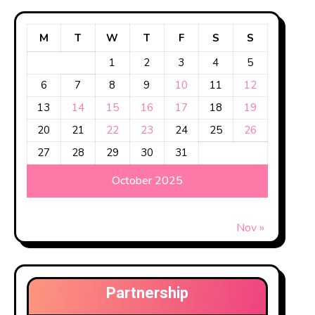
M
T
W
T
F
S
S
1
2
3
4
5
6
7
8
9
10
11
12
13
14
15
16
17
18
19
20
21
22
23
24
25
26
27
28
29
30
31
October 2025
Nov »
Partnership