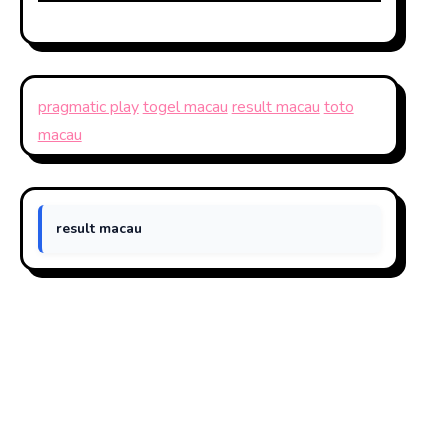
pragmatic play
togel macau
result macau
toto
macau
result macau