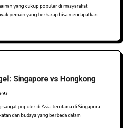
banyak pemain yang berharap bisa mendapatkan
el: Singapore vs Hongkong
ents
katan dan budaya yang berbeda dalam