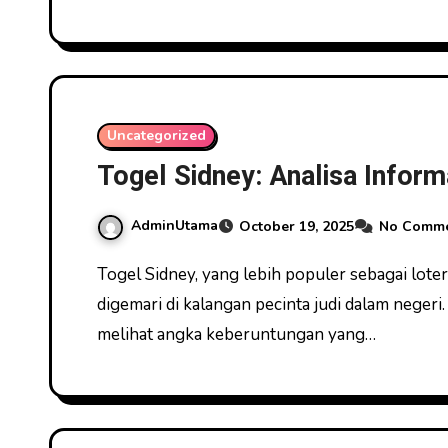
Uncategorized
Togel Sidney: Analisa Inform
AdminUtama
October 19, 2025
No Comm
Togel Sidney, yang lebih populer sebagai lotere SDY, merupakan sebuah permainan lotere
digemari di kalangan pecinta judi dalam neger
melihat angka keberuntungan yang…