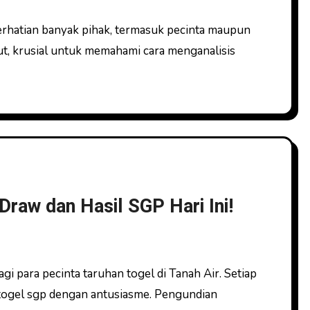
ut, krusial untuk memahami cara menganalisis
Draw dan Hasil SGP Hari Ini!
gel sgp dengan antusiasme. Pengundian