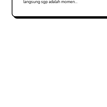
langsung sgp adalah momen…