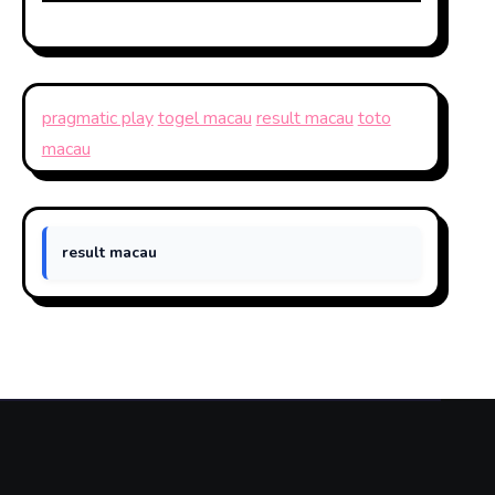
pragmatic play
togel macau
result macau
toto
macau
result macau