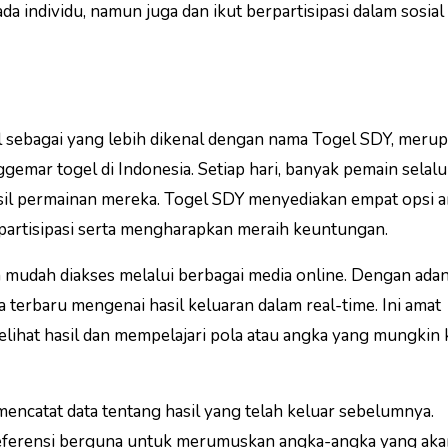
a individu, namun juga dan ikut berpartisipasi dalam sosial
l sebagai yang lebih dikenal dengan nama Togel SDY, meru
gemar togel di Indonesia. Setiap hari, banyak pemain selalu
asil permainan mereka. Togel SDY menyediakan empat opsi 
rpartisipasi serta mengharapkan meraih keuntungan.
n mudah diakses melalui berbagai media online. Dengan ada
 terbaru mengenai hasil keluaran dalam real-time. Ini amat
lihat hasil dan mempelajari pola atau angka yang mungkin 
mencatat data tentang hasil yang telah keluar sebelumnya.
referensi berguna untuk merumuskan angka-angka yang aka