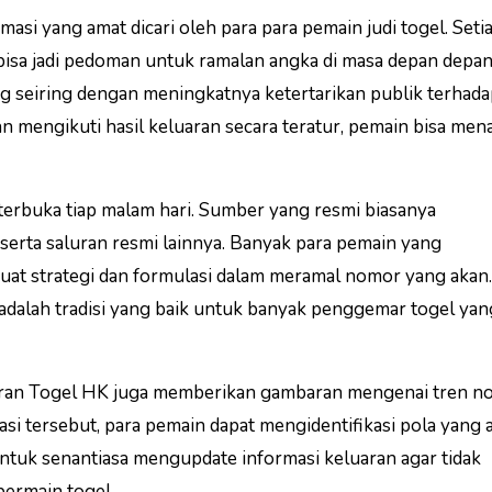
i yang amat dicari oleh para para pemain judi togel. Setia
bisa jadi pedoman untuk ramalan angka di masa depan depan
ng seiring dengan meningkatnya ketertarikan publik terhad
n mengikuti hasil keluaran secara teratur, pemain bisa me
erbuka tiap malam hari. Sumber yang resmi biasanya
serta saluran resmi lainnya. Banyak para pemain yang
at strategi dan formulasi dalam meramal nomor yang akan.
adalah tradisi yang baik untuk banyak penggemar togel yan
uaran Togel HK juga memberikan gambaran mengenai tren 
asi tersebut, para pemain dapat mengidentifikasi pola yang 
untuk senantiasa mengupdate informasi keluaran agar tidak
bermain togel.