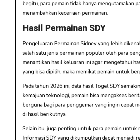
begitu, para pemain tidak hanya mengutamakan pad
menambahkan keceriaan permainan.
Hasil Permainan SDY
Pengeluaran Permainan Sidney yang lebih dikena
salah satu jenis permainan populer oleh para peng
menantikan hasil keluaran ini agar mengetahui h
yang bisa dipilih, maka memikat pemain untuk be
Pada tahun 2026 ini, data hasil Togel SDY semaki
kemajuan teknologi, pemain bisa mengakses berita
berguna bagi para penggemar yang ingin cepat me
di hasil berikutnya.
Selain itu, juga penting untuk para pemain untuk 
Informasi SDY yang dikumpulkan dapat menjadi 