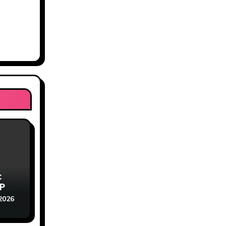
:
GP
 2026