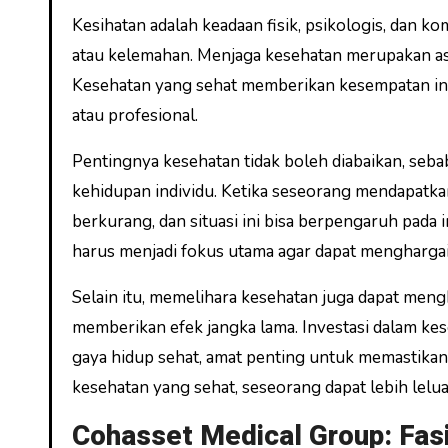
Kesihatan adalah keadaan fisik, psikologis, dan k
atau kelemahan. Menjaga kesehatan merupakan aspe
Kesehatan yang sehat memberikan kesempatan indi
atau profesional.
Pentingnya kesehatan tidak boleh diabaikan, se
kehidupan individu. Ketika seseorang mendapatk
berkurang, dan situasi ini bisa berpengaruh pada 
harus menjadi fokus utama agar dapat menghargai
Selain itu, memelihara kesehatan juga dapat meng
memberikan efek jangka lama. Investasi dalam k
gaya hidup sehat, amat penting untuk memastikan
kesehatan yang sehat, seseorang dapat lebih lelu
Cohasset Medical Group: Fasi