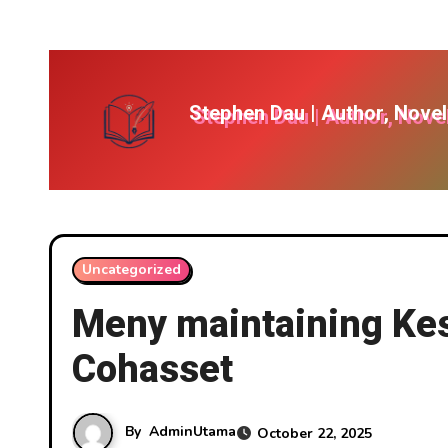
Skip
to
content
Stephen Dau | Author, Novel
Uncategorized
Meny maintaining Kes
Cohasset
By
AdminUtama
October 22, 2025