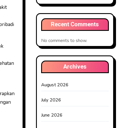
akit
Recent Comments
pribadi
No comments to show.
ek
sehatan
Archives
August 2026
erapkan
July 2026
engan
June 2026