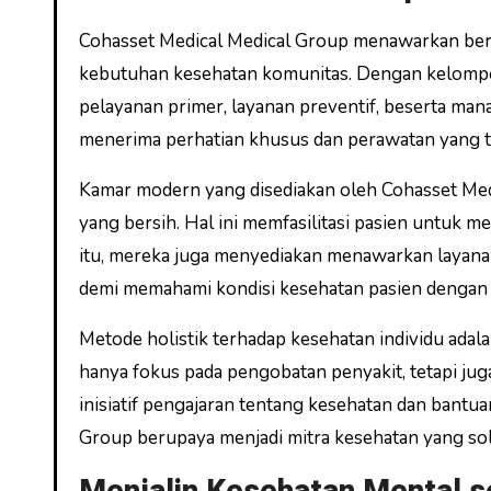
Cohasset Medical Medical Group menawarkan ber
kebutuhan kesehatan komunitas. Dengan kelompo
pelayanan primer, layanan preventif, beserta ma
menerima perhatian khusus dan perawatan yang t
Kamar modern yang disediakan oleh Cohasset Med
yang bersih. Hal ini memfasilitasi pasien untuk m
itu, mereka juga menyediakan menawarkan layana
demi memahami kondisi kesehatan pasien dengan l
Metode holistik terhadap kesehatan individu adal
hanya fokus pada pengobatan penyakit, tetapi ju
inisiatif pengajaran tentang kesehatan dan bantu
Group berupaya menjadi mitra kesehatan yang sol