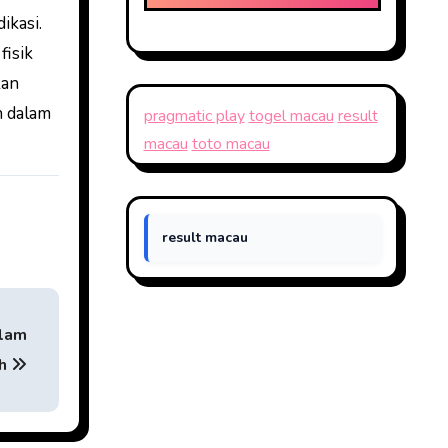
ikasi.
fisik
kan
h dalam
pragmatic play
togel macau
result
macau
toto macau
result macau
alam
ah