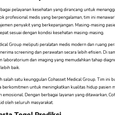
bagai pelayanan kesehatan yang dirancang untuk menangg
k profesional medis yang berpengalaman, tim ini menawa
najemen penyakit yang berkepanjangan. Masing-masing pasi
epat sesuai dengan kondisi kesehatan masing-masing.
ical Group meliputi peralatan medis modern dan ruang pe
enerima screening dan perawatan secara lebih efisien. Di sa
n laboratorium dan imaging yang memudahkan tahap diagn
ebih baik.
ah salah satu keunggulan Cohasset Medical Group. Tim ini 
ga berkomitmen untuk meningkatkan kualitas hidup pasien m
an emosional. Dengan berbagai layanan yang ditawarkan, Co
id oleh seluruh masyarakat.