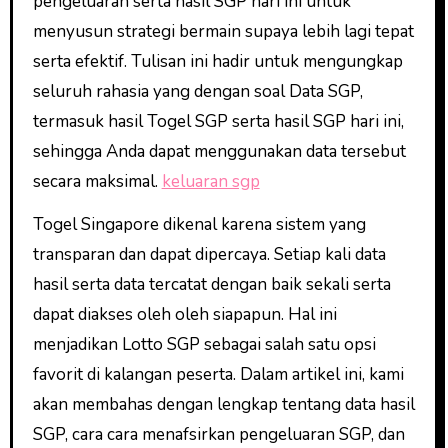
pengeluaran serta hasil SGP hari ini untuk
menyusun strategi bermain supaya lebih lagi tepat
serta efektif. Tulisan ini hadir untuk mengungkap
seluruh rahasia yang dengan soal Data SGP,
termasuk hasil Togel SGP serta hasil SGP hari ini,
sehingga Anda dapat menggunakan data tersebut
secara maksimal.
keluaran sgp
Togel Singapore dikenal karena sistem yang
transparan dan dapat dipercaya. Setiap kali data
hasil serta data tercatat dengan baik sekali serta
dapat diakses oleh oleh siapapun. Hal ini
menjadikan Lotto SGP sebagai salah satu opsi
favorit di kalangan peserta. Dalam artikel ini, kami
akan membahas dengan lengkap tentang data hasil
SGP, cara cara menafsirkan pengeluaran SGP, dan