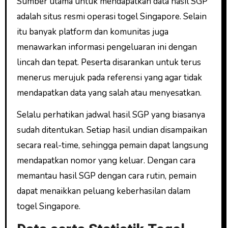
Sumber utama untuk mendapatkan data hasil SGP
adalah situs resmi operasi togel Singapore. Selain
itu banyak platform dan komunitas juga
menawarkan informasi pengeluaran ini dengan
lincah dan tepat. Peserta disarankan untuk terus
menerus merujuk pada referensi yang agar tidak
mendapatkan data yang salah atau menyesatkan.
Selalu perhatikan jadwal hasil SGP yang biasanya
sudah ditentukan. Setiap hasil undian disampaikan
secara real-time, sehingga pemain dapat langsung
mendapatkan nomor yang keluar. Dengan cara
memantau hasil SGP dengan cara rutin, pemain
dapat menaikkan peluang keberhasilan dalam
togel Singapore.