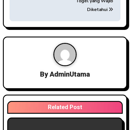
t
Togel yang Wajib
Diketahui
n
a
v
i
g
a
By
AdminUtama
t
i
Related Post
o
n