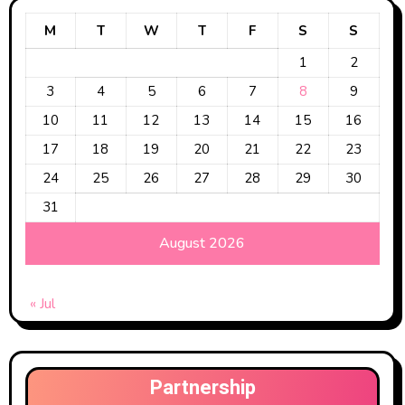
M
T
W
T
F
S
S
1
2
3
4
5
6
7
8
9
10
11
12
13
14
15
16
17
18
19
20
21
22
23
24
25
26
27
28
29
30
31
August 2026
« Jul
Partnership