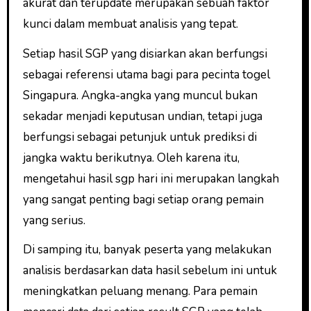
akurat dan terupdate merupakan sebuah faktor
kunci dalam membuat analisis yang tepat.
Setiap hasil SGP yang disiarkan akan berfungsi
sebagai referensi utama bagi para pecinta togel
Singapura. Angka-angka yang muncul bukan
sekadar menjadi keputusan undian, tetapi juga
berfungsi sebagai petunjuk untuk prediksi di
jangka waktu berikutnya. Oleh karena itu,
mengetahui hasil sgp hari ini merupakan langkah
yang sangat penting bagi setiap orang pemain
yang serius.
Di samping itu, banyak peserta yang melakukan
analisis berdasarkan data hasil sebelum ini untuk
meningkatkan peluang menang. Para pemain