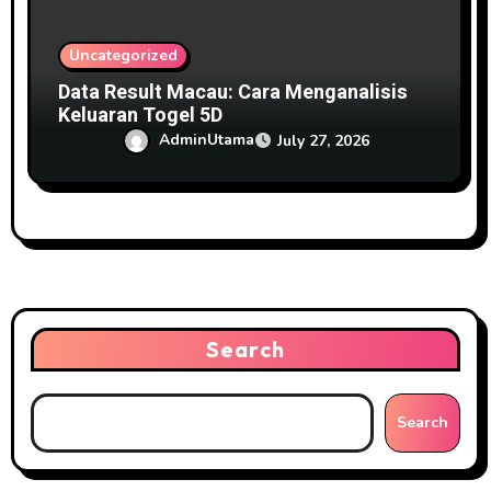
Uncategorized
Data Result Macau: Cara Menganalisis
Keluaran Togel 5D
AdminUtama
July 27, 2026
Search
Search