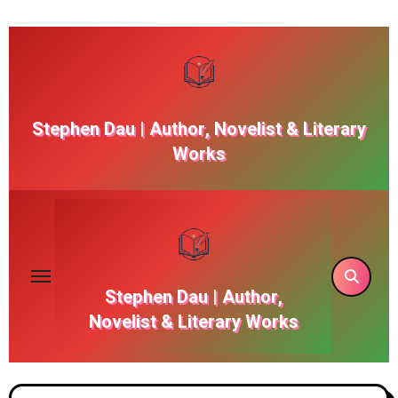
Skip
to
content
Stephen Dau | Author, Novelist & Literary
Works
Stephen Dau | Author,
Novelist & Literary Works