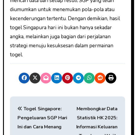
mencari data dari setiap result SGP yang telah
diumumkan untuk menemukan pola-pola atau
kecenderungan tertentu. Dengan demikian, hasil
togel Singapura hari ini bukan hanya sekadar
angka, melainkan juga bagian dari perjalanan
strategi menuju kesuksesan dalam permainan
togel.
P
Togel Singapore:
Membongkar Data
o
Pengeluaran SGP Hari
Statistik HK 2025:
s
Ini dan Cara Menang
Informasi Keluaran