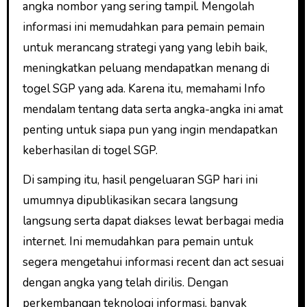
angka nombor yang sering tampil. Mengolah
informasi ini memudahkan para pemain pemain
untuk merancang strategi yang yang lebih baik,
meningkatkan peluang mendapatkan menang di
togel SGP yang ada. Karena itu, memahami Info
mendalam tentang data serta angka-angka ini amat
penting untuk siapa pun yang ingin mendapatkan
keberhasilan di togel SGP.
Di samping itu, hasil pengeluaran SGP hari ini
umumnya dipublikasikan secara langsung
langsung serta dapat diakses lewat berbagai media
internet. Ini memudahkan para pemain untuk
segera mengetahui informasi recent dan act sesuai
dengan angka yang telah dirilis. Dengan
perkembangan teknologi informasi, banyak